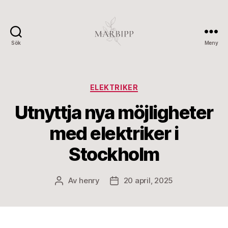
Sök
Meny
Marbipp
Kategorier
ELEKTRIKER
Utnyttja nya möjligheter
med elektriker i
Stockholm
Av
henry
20 april, 2025
Inläggsförfattare
Inläggsdatum