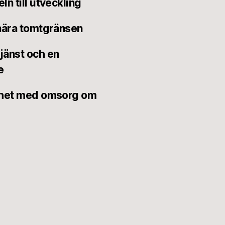
ln till utveckling
 nära tomtgränsen
jänst och en
e
ighet med omsorg om