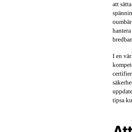
att sätt
spännin
oumbärl
hantera
bredban
I en vär
kompeten
certifi
säkerhe
uppdate
tipsa k
Att