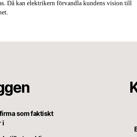
as. Då kan elektrikern förvandla kundens vision till
het.
äggen
K
tfirma som faktiskt
 i