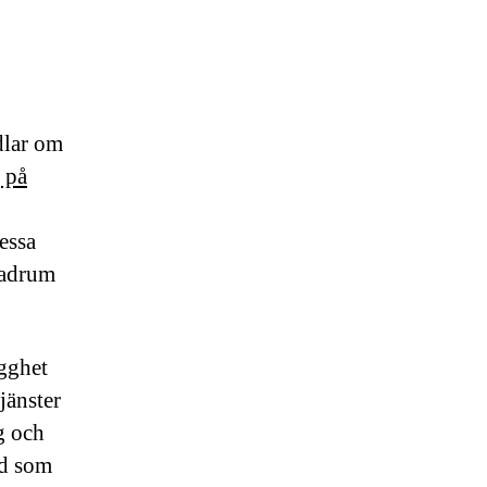
dlar om
 på
Dessa
 badrum
ygghet
tjänster
g och
ad som