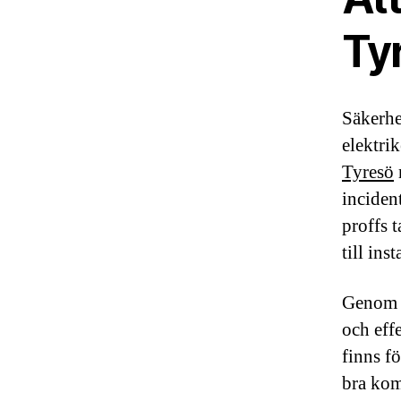
Ty
Säkerhe
elektrik
Tyresö
incident
proffs 
till ins
Genom a
och effe
finns f
bra kom