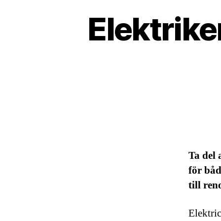
Elektrike
Ta del 
för båd
till re
Elektric