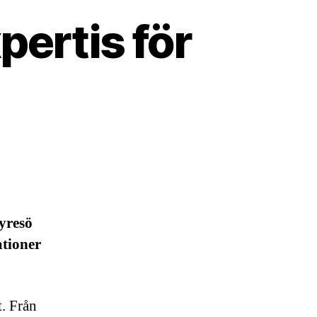
pertis för
Tyresö
ationer
t. Från