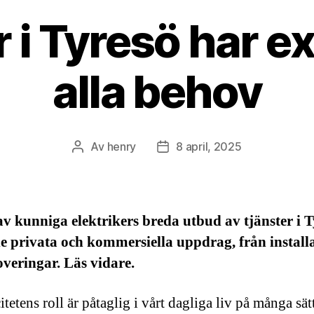
r i Tyresö har ex
alla behov
Av
henry
8 april, 2025
Inläggsförfattare
Inläggsdatum
av kunniga elektrikers breda utbud av tjänster i 
e privata och kommersiella uppdrag, från install
noveringar. Läs vidare.
itetens roll är påtaglig i vårt dagliga liv på många sät