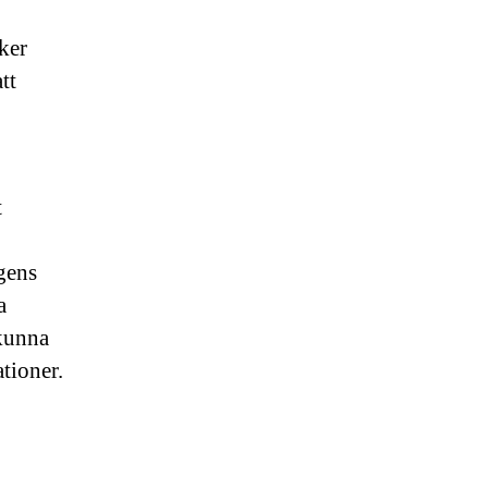
ker
tt
t
agens
a
kunna
tioner.