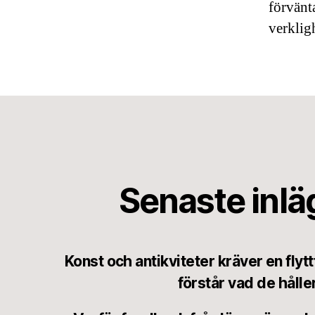
förvänt
verklig
Senaste inl
Konst och antikviteter kräver en flyt
förstår vad de håller