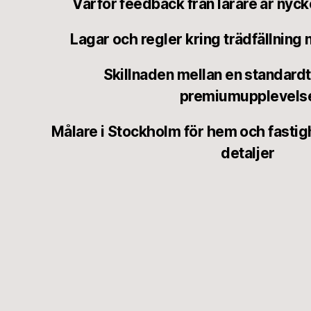
Varför feedback från lärare är nycke
Lagar och regler kring trädfällning
Skillnaden mellan en standardt
premiumupplevels
Målare i Stockholm för hem och fast
detaljer