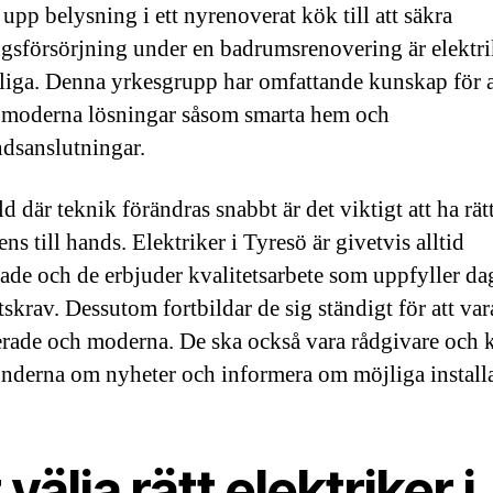
a upp belysning i ett nyrenoverat kök till att säkra
gsförsörjning under en badrumsrenovering är elektri
iga. Denna yrkesgrupp har omfattande kunskap för a
 moderna lösningar såsom smarta hem och
dsanslutningar.
ld där teknik förändras snabbt är det viktigt att ha rät
s till hands. Elektriker i Tyresö är givetvis alltid
erade och de erbjuder kvalitetsarbete som uppfyller d
tskrav. Dessutom fortbildar de sig ständigt för att var
rade och moderna. De ska också vara rådgivare och 
underna om nyheter och informera om möjliga installa
 välja rätt elektriker i