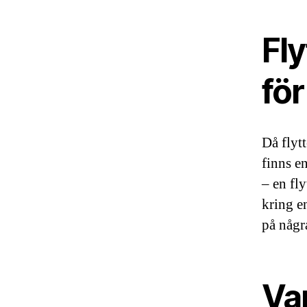
Fly
för
Då flyt
finns e
– en fl
kring e
på någr
Var