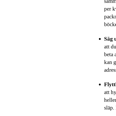
samma
per k
packn
böcke
Säg 
att d
beta 
kan g
adres
Flytt
att h
helle
släp.