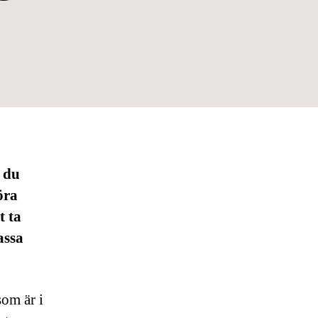
r du
öra
t ta
assa
som är i