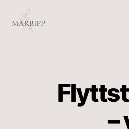
Marbipp
Flytts
–