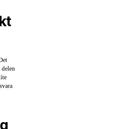
kt
Det
a delen
ite
 svara
ng