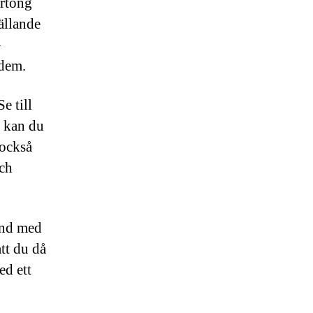
artong
ällande
–
a dem.
Se till
t kan du
 också
och
kund med
att du då
ed ett