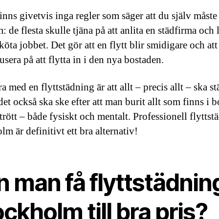
finns givetvis inga regler som säger att du själv måste
 de flesta skulle tjäna på att anlita en städfirma och 
köta jobbet. Det gör att en flytt blir smidigare och at
usera på att flytta in i den nya bostaden.
a med en flyttstädning är att allt – precis allt – ska s
det också ska ske efter att man burit allt som finns i 
rött – både fysiskt och mentalt. Professionell flyttst
m är definitivt ett bra alternativ!
 man få flyttstädning
ckholm till bra pris?