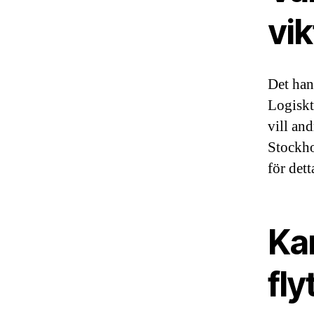
vik
Det han
Logiskt:
vill an
Stockho
för dett
Kan
fl