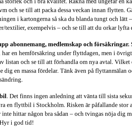
 storlek och i bra kvalitet. Räkna med ungefär en k
vm och se till att packa dessa veckan innan flytten. G
ingen i kartongerna så ska du blanda tungt och lätt 
r/textilier, exempelvis – och se till att du orkar lyft
upp abonnemang, medlemskap och försäkringar.
u har en hemförsäkring under flyttdagen, men i övrig
av listan och se till att förhandla om nya avtal. Vilket
e dig en massa fördelar. Tänk även på flyttanmälan 
sändring.
bil
. Det finns ingen anledning att vänta till sista se
yra en flyttbil i Stockholm. Risken är påfallande stor 
r inte hittar någon bra sådan – och tvingas nöja dig m
 Hyr i god tid!