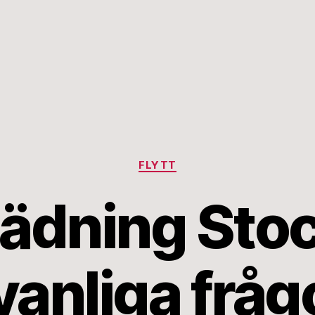
Kategorier
FLYTT
tädning St
 vanliga fråg