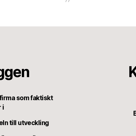
äggen
K
tfirma som faktiskt
 i
ln till utveckling