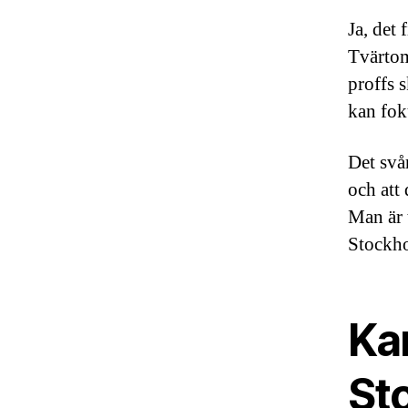
Ja, det 
Tvärtom:
proffs s
kan fok
Det svår
och att 
Man är t
Stockhol
Kan
Sto