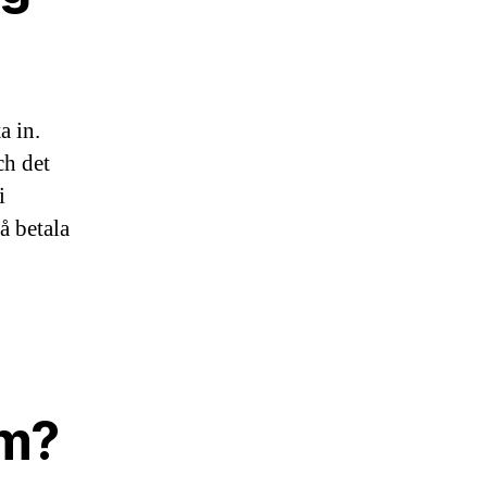
a in.
ch det
i
å betala
lm?