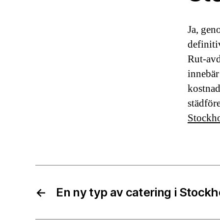
Ja, geno
definit
Rut-avd
innebär
kostnade
städför
Stockho
←
En ny typ av catering i Stock