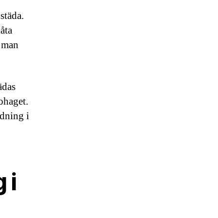
 städa.
låta
t man
tädas
bohaget.
ädning i
 i